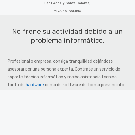
Sant Adrià y Santa Coloma)
**IVA no incluido.
No frene su actividad debido a un
problema informático.
Profesional o empresa, consiga tranquilidad dejándose
asesorar por una persona experta. Contrate un servicio de
soporte técnico informático y reciba asistencia técnica
tanto de
hardware
como de software de forma presencial o
remota. Personalizamos los contratos de prestación de
servicio en función de las necesidades que requiere cada
cliente, hasta el punto de ofrecer soporte técnico
informático sobre herramientas desarrolladas a medida
propias de la empresa cliente. Establecemos una propuesta
de precios en función de la tipología de los servicios