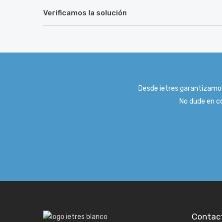
Verificamos la solución
Desde ietres garantizamos
No dude en co
Contac