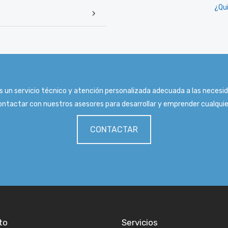
¿Qui
 un servicio técnico y atención personalizada adecuada a las necesid
ntactar con nuestros asesores para desarrollar y emprender cualquie
CONTACTAR
to
Servicios